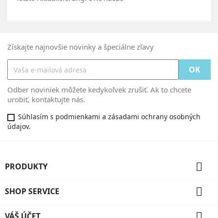
Získajte najnovšie novinky a špeciálne zľavy
Odber noviniek môžete kedykoľvek zrušiť. Ak to chcete
urobiť, kontaktujte nás.
Súhlasím s podmienkami a zásadami ochrany osobných
údajov.

PRODUKTY

SHOP SERVICE

VÁŠ ÚČET