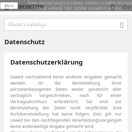
Tento obchod používa súbory cookies a ďalšie technol
close
sho


mohli vylepšiť Váš zážitok na našich webových s

Datenschutz
Datenschutzerklärung
Soweit nachstehend keine anderen Angaben gemacht
werden, ist die Bereitstellung Ihrer
personenbezogenen Daten weder gesetzlich oder
vertraglich vorgeschrieben, noch für einen
Vertragsabschluss erforderlich. Sie sind zur
Bereitstellung der Daten nicht verpflichtet. Eine
Nichtbereitstellung hat keine Folgen. Dies gilt nur
soweit bei den nachfolgenden Verarbeitungsvorgängen
keine anderweitige Angabe gemacht wird.