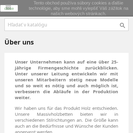
Tento obchod používa súbory cookies a ďalšie

technológie, aby sme mohli vylepšiť Váš zážitok na
close
našich webových stránkach.

Über uns
Unser Unternehmen kann auf eine über 25-
jährige Firmengeschichte zurückblicken.
Unter unserer Leitung entwickeln wir mit
unseren Mitarbeitern stetig neue Modelle
und so weit es nötig und auch möglich ist,
verbessern die Abläufe in der Produktion
weiter.
Wir haben uns für das Produkt Holz entschieden.
Unsere Massivholzbetten bieten wir in
verschiedenen Stilrichtungen an. Die Größe kann
auch an die Bedürfnisse und Wünsche der Kunden
angepasst werden.