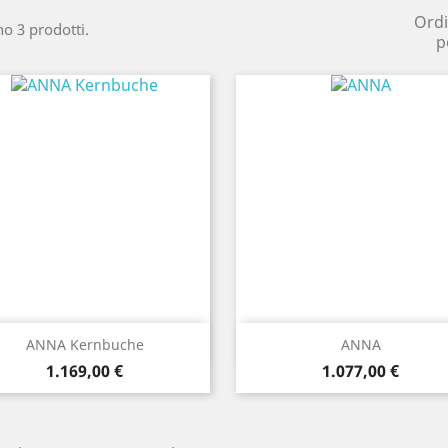
Ord
no 3 prodotti.
p
Anteprima
Anteprima


ANNA Kernbuche
ANNA
Prezzo
Prezzo
1.169,00 €
1.077,00 €