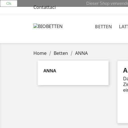
Dieser Shop verwendet
Ok
Contattaci
BETTEN
LAT
Home
Betten
ANNA
A
ANNA
Da
Zi
ei