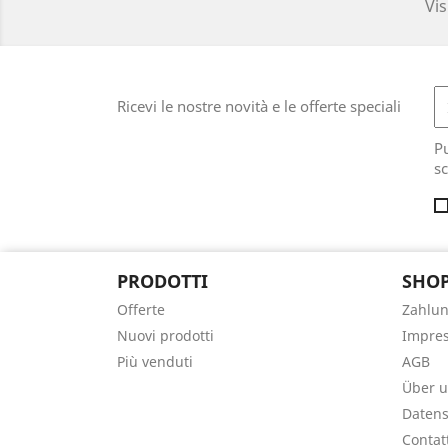
Vis
Ricevi le nostre novità e le offerte speciali
Pu
sc
PRODOTTI
SHOP
Offerte
Zahlu
Nuovi prodotti
Impre
Più venduti
AGB
Über 
Datens
Contat