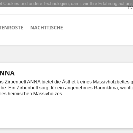
 Cookies und andere Technologien, damit wir Ihre Erfahrung auf un
It
TENROSTE
NACHTTISCHE
NNA
s Zirbenbett ANNA
bietet die Ästhetik eines Massivholzbettes 
rbe. Ein Zirbenbett sorgt für ein angenehmes Raumklima, wohl
nes heimischen Massivholzes.