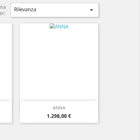
ina
Rilevanza

er:
Anteprima

ANNA
Prezzo
1.298,00 €