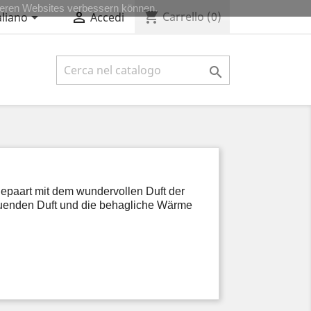
seren Websites verbessern können.
shopping_cart


Carrello
(0)
aliano
Accedi

gepaart mit dem wundervollen Duft der
tuenden Duft und die behagliche Wärme